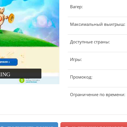
Вагер:
Максимальный выигрыш:
Доступные страны:
Игры:
ING
Промокод:
Ограничение по времени: