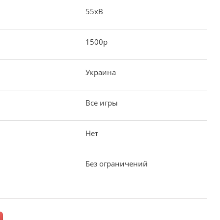
55хВ
1500р
Украина
Все игры
Нет
Без ограничений