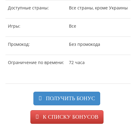
Доступные страны:
Все страны, кроме Украины
Игры:
Все
Промокод:
Без промокода
Ограничение по времени:
72 часа
ПОЛУЧИТЬ БОНУС
К СПИСКУ БОНУСОВ