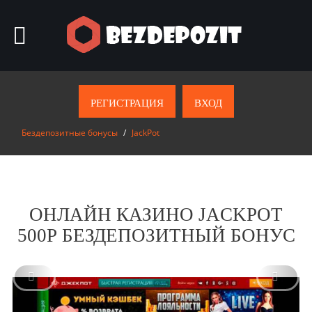
Бонусы без депозита
РЕГИСТРАЦИЯ
ВХОД
Vulkan Olimp
Бездепозитные бонусы
/
JackPot
Vulkan Grand
FlintCasino
RioBet
ОНЛАЙН КАЗИНО JACKPOT
500Р БЕЗДЕПОЗИТНЫЙ БОНУС
Еще