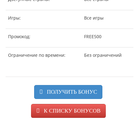
Игры:
Все игры
Промокод:
FREE500
Ограничение по времени:
Без ограничений
ПОЛУЧИТЬ БОНУС
К СПИСКУ БОНУСОВ