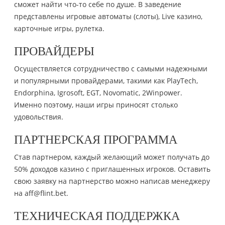
сможет найти что-то себе по душе. В заведение
представлены игровые автоматы (слоты), Live казино,
карточные игры, рулетка.
ПРОВАЙДЕРЫ
Осуществляется сотрудничество с самыми надежными
и популярными провайдерами, такими как PlayTech,
Endorphina, Igrosoft, EGT, Novomatic, 2Winpower.
Именно поэтому, наши игры приносят столько
удовольствия.
ПАРТНЕРСКАЯ ПРОГРАММА
Став партнером, каждый желающий может получать до
50% доходов казино с приглашенных игроков. Оставить
свою заявку на партнерство можно написав менеджеру
на
aff@flint.bet.
ТЕХНИЧЕСКАЯ ПОДДЕРЖКА